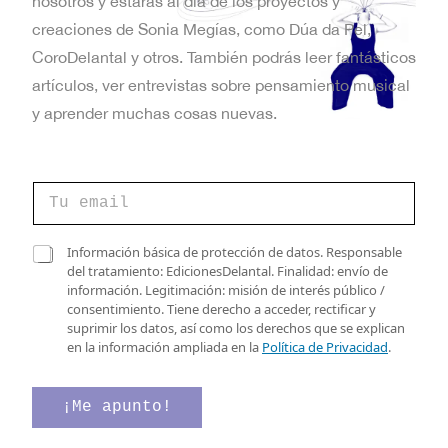
nosotros y estarás al día de los proyectos y
creaciones de Sonia Megías, como Dúa da Pel,
CoroDelantal y otros. También podrás leer fantásticos
artículos, ver entrevistas sobre pensamiento musical
y aprender muchas cosas nuevas.
C
o
r
r
e
C
Información básica de protección de datos. Responsable
e
l
a
del tratamiento: EdicionesDelantal. Finalidad: envío de
o
e
s
información. Legitimación: misión de interés público /
e
c
i
consentimiento. Tiene derecho a acceder, rectificar y
l
t
l
suprimir los datos, así como los derechos que se explican
e
r
l
en la información ampliada en la
Política de Privacidad
.
c
ó
a
t
n
s
r
i
d
¡Me apunto!
ó
c
e
n
o
v