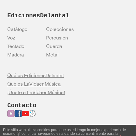
EdicionesDelantal
Catálogo
Colecciones
Voz
Percusión
Teclado
Cuerda
Madera
Metal
Qué es EdicionesDelantal
Qué es LaVidaenMúsica
¡Únete a LaVidaenMúsica!
Contacto
Este sitio web utiliza cookies para que usted tenga la mejor experiencia de
usuario. Si continúa navegando está dando su consentimiento para la
Entrar en mi cuenta
Política de privacidad