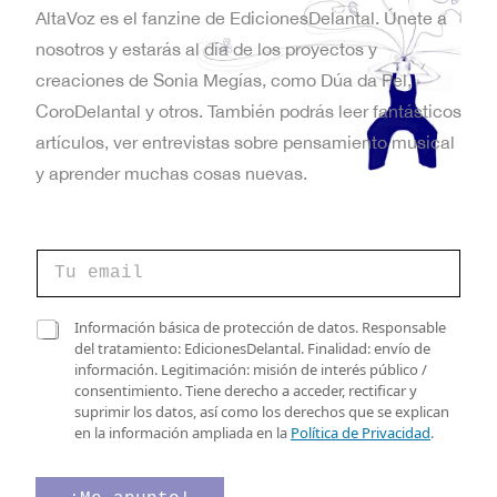
AltaVoz es el fanzine de EdicionesDelantal. Únete a
nosotros y estarás al día de los proyectos y
creaciones de Sonia Megías, como Dúa da Pel,
CoroDelantal y otros. También podrás leer fantásticos
artículos, ver entrevistas sobre pensamiento musical
y aprender muchas cosas nuevas.
C
o
r
r
e
C
Información básica de protección de datos. Responsable
e
l
a
del tratamiento: EdicionesDelantal. Finalidad: envío de
o
e
s
información. Legitimación: misión de interés público /
e
c
i
consentimiento. Tiene derecho a acceder, rectificar y
l
t
l
suprimir los datos, así como los derechos que se explican
e
r
l
en la información ampliada en la
Política de Privacidad
.
c
ó
a
t
n
s
r
i
d