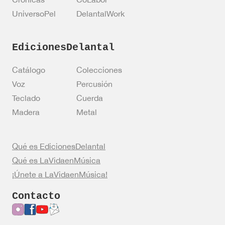
UniversoPel
DelantalWork
EdicionesDelantal
Catálogo
Colecciones
Voz
Percusión
Teclado
Cuerda
Madera
Metal
Qué es EdicionesDelantal
Qué es LaVidaenMúsica
¡Únete a LaVidaenMúsica!
Contacto