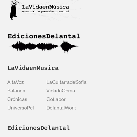
i
c
a
c
i
ó
n
*
LaVidaenMusica
AltaVoz
LaGuitarradeSofía
Palanca
VidadeObras
Crónicas
CoLabor
UniversoPel
DelantalWork
EdicionesDelantal