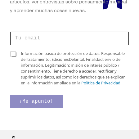
artículos, ver entrevistas sobre pensamiento musical
y aprender muchas cosas nuevas.
*
C
C
o
o
r
r
r
C
r
Información básica de protección de datos. Responsable
e
a
e
del tratamiento: EdicionesDelantal. Finalidad: envío de
o
s
o
información. Legitimación: misión de interés público /
e
i
v
consentimiento. Tiene derecho a acceder, rectificar y
l
l
e
suprimir los datos, así como los derechos que se explican
e
l
r
en la información ampliada en la
Política de Privacidad
.
c
a
i
t
s
f
r
d
i
¡Me apunto!
ó
e
c
n
v
a
i
e
c
c
r
i
o
i
ó
*
f
n