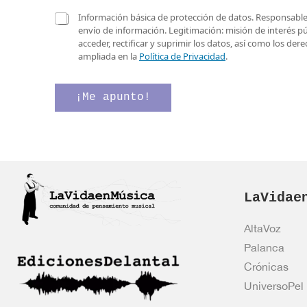
r
d
r
C
e
Información básica de protección de datos. Responsable 
e
a
envío de información. Legitimación: misión de interés p
o
s
acceder, rectificar y suprimir los datos, así como los de
e
i
ampliada en la
Política de Privacidad
.
l
l
e
l
c
a
¡Me apunto!
t
s
r
d
ó
e
n
v
i
e
c
r
o
i
*
LaVidae
f
i
c
AltaVoz
a
Palanca
c
i
Crónicas
ó
UniversoPel
n
*