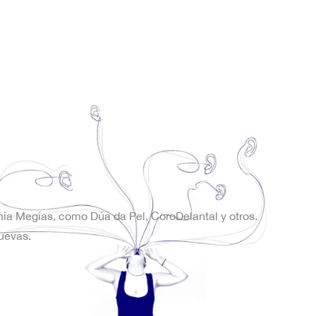
onia Megías, como Dúa da Pel, CoroDelantal y otros.
uevas.