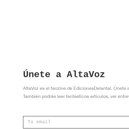
Únete a AltaVoz
AltaVoz es el fanzine de EdicionesDelantal. Únete 
También podrás leer fantásticos artículos, ver en
*
C
d
o
e