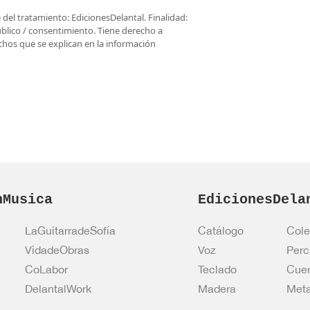
del tratamiento: EdicionesDelantal. Finalidad:
úblico / consentimiento. Tiene derecho a
rechos que se explican en la información
nMusica
EdicionesDela
LaGuitarradeSofía
Catálogo
Cole
VidadeObras
Voz
Perc
CoLabor
Teclado
Cue
DelantalWork
Madera
Meta