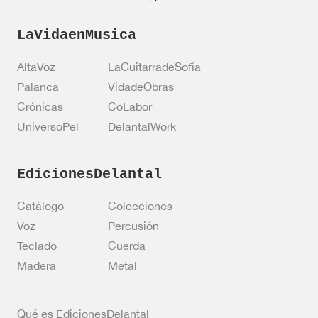
o
r
r
LaVidaenMusica
e
o
AltaVoz
LaGuitarradeSofía
Palanca
VidadeObras
Crónicas
CoLabor
UniversoPel
DelantalWork
EdicionesDelantal
Catálogo
Colecciones
Voz
Percusión
Teclado
Cuerda
Madera
Metal
Qué es EdicionesDelantal