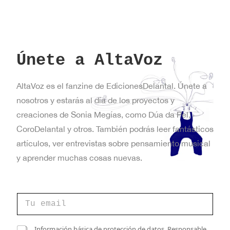
Únete a AltaVoz
AltaVoz es el fanzine de EdicionesDelantal. Únete a
nosotros y estarás al día de los proyectos y
creaciones de Sonia Megías, como Dúa da Pel,
CoroDelantal y otros. También podrás leer fantásticos
artículos, ver entrevistas sobre pensamiento musical
y aprender muchas cosas nuevas.
C
o
r
r
e
C
Información básica de protección de datos. Responsable