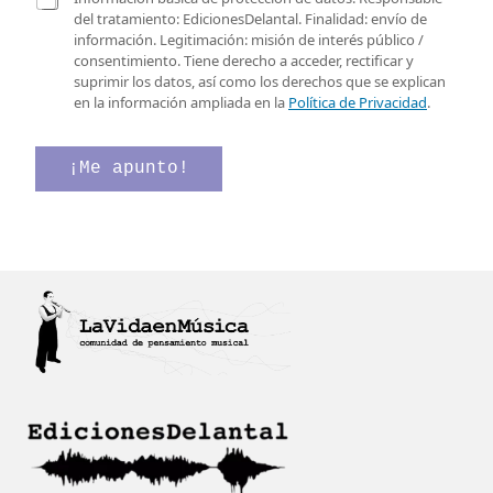
e
l
a
del tratamiento: EdicionesDelantal. Finalidad: envío de
o
e
s
información. Legitimación: misión de interés público /
e
c
i
consentimiento. Tiene derecho a acceder, rectificar y
l
t
l
suprimir los datos, así como los derechos que se explican
e
r
l
en la información ampliada en la
Política de Privacidad
.
c
ó
a
t
n
s
r
i
d
¡Me apunto!
ó
c
e
n
o
v
i
v
e
c
e
r
o
r
i
*
i
f
f
i
i
c
c
a
a
c
c
i
i
ó
ó
n
n
*
C