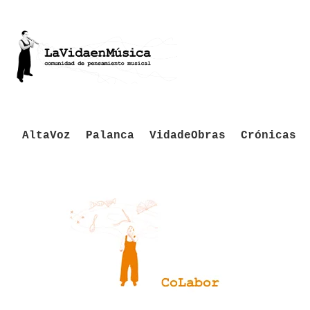
AltaVoz
Palanca
VidadeObras
Crónicas