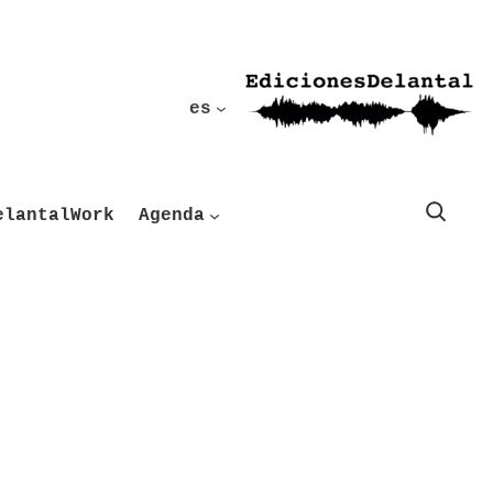
es
Buscar
elantalWork
Agenda