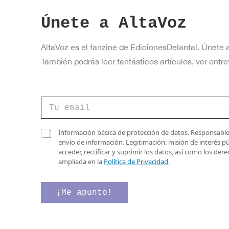
Únete a AltaVoz
AltaVoz es el fanzine de EdicionesDelantal. Únete 
También podrás leer fantásticos artículos, ver en
C
o
r
r
C
C
Información básica de protección de datos. Responsable 
e
a
a
envío de información. Legitimación: misión de interés p
o
s
s
acceder, rectificar y suprimir los datos, así como los de
e
i
i
ampliada en la
Política de Privacidad
.
l
l
l
e
l
l
c
a
a
¡Me apunto!
t
s
s
r
v
d
ó
e
e
n
r