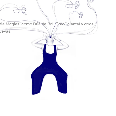
onia Megías, como Dúa da Pel, CoroDelantal y otros.
uevas.