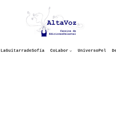
LaGuitarradeSofía
CoLabor
UniversoPel
D