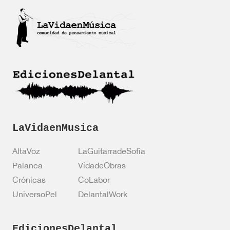
*
e
f
o
i
c
a
c
i
ó
n
*
LaVidaenMusica
AltaVoz
LaGuitarradeSofía
Palanca
VidadeObras
Crónicas
CoLabor
UniversoPel
DelantalWork
EdicionesDelantal