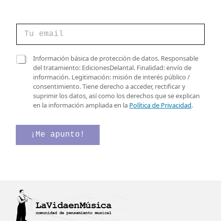
C
o
r
r
C
C
Información básica de protección de datos. Responsable
e
o
a
del tratamiento: EdicionesDelantal. Finalidad: envío de
o
r
s
información. Legitimación: misión de interés público /
e
r
i
consentimiento. Tiene derecho a acceder, rectificar y
l
e
l
suprimir los datos, así como los derechos que se explican
e
o
l
en la información ampliada en la
Política de Privacidad
.
c
v
a
t
e
s
r
r
d
¡Me apunto!
ó
i
e
n
f
v
i
i
e
c
c
r
o
a
i
*
c
f
i
i
ó
c
n
a