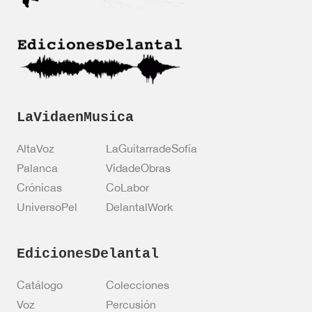
*
c
i
ó
n
*
LaVidaenMusica
AltaVoz
LaGuitarradeSofía
Palanca
VidadeObras
Crónicas
CoLabor
UniversoPel
DelantalWork
EdicionesDelantal
Catálogo
Colecciones
Voz
Percusión