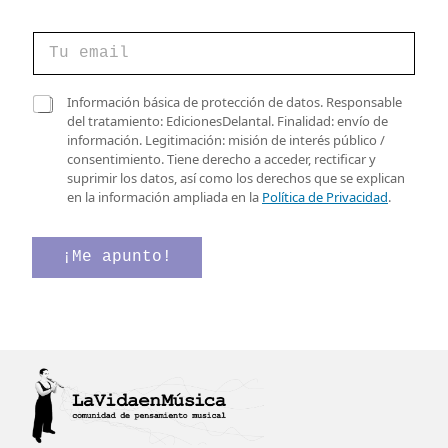
*
C
v
o
e
r
r
r
C
i
Información básica de protección de datos. Responsable
e
a
f
del tratamiento: EdicionesDelantal. Finalidad: envío de
o
s
i
información. Legitimación: misión de interés público /
e
i
c
consentimiento. Tiene derecho a acceder, rectificar y
l
l
a
suprimir los datos, así como los derechos que se explican
e
l
c
en la información ampliada en la
Política de Privacidad
.
c
a
i
t
s
ó
r
d
n
¡Me apunto!
ó
e
v
n
v
e
i
e
r
c
r
i
o
i
f
*
f
i
i
c
c
a
a
c
c
i