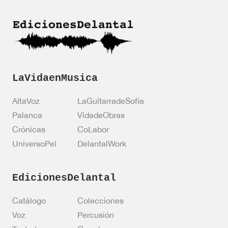
i
ó
ó
n
n
*
LaVidaenMusica
AltaVoz
LaGuitarradeSofía
Palanca
VidadeObras
Crónicas
CoLabor
UniversoPel
DelantalWork
EdicionesDelantal
Catálogo
Colecciones
Voz
Percusión