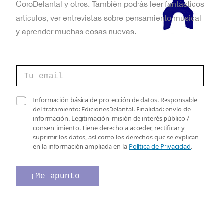
CoroDelantal y otros. También podrás leer fantásticos
artículos, ver entrevistas sobre pensamiento musical
y aprender muchas cosas nuevas.
*
C
d
o
e
r
*
r
C
Información básica de protección de datos. Responsable
e
a
del tratamiento: EdicionesDelantal. Finalidad: envío de
o
s
información. Legitimación: misión de interés público /
e
i
consentimiento. Tiene derecho a acceder, rectificar y
l
l
suprimir los datos, así como los derechos que se explican
e
l
en la información ampliada en la
Política de Privacidad
.
c
a
t
s
r
d
¡Me apunto!
ó
e
n
v
i
e
c
r
o