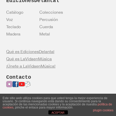
EdicionesDelantal
Catálogo
Colecciones
Voz
Percusión
Teclado
Cuerda
Madera
Metal
Qué es EdicionesDelantal
Qué es LaVidaenMúsica
¡Únete a LaVidaenMúsica!
Contacto
Este sitio web utiliza cookies para que usted tenga la mejor experiencia de
usuario. Si continúa navegando está dando su consentimiento para la
Entrar en mi cuenta
Política de privacidad
aceptación de las mencionadas cookies y la aceptación de nuestra
política de
cookies
, pinche el enlace para mayor información.
Política de cookies
Aviso legal
plugin cookies
ACEPTAR