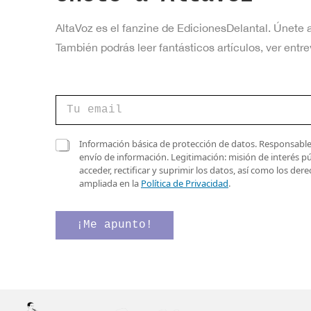
AltaVoz es el fanzine de EdicionesDelantal. Únete 
También podrás leer fantásticos artículos, ver en
v
C
e
o
r
r
i
r
C
f
Información básica de protección de datos. Responsable 
e
a
i
envío de información. Legitimación: misión de interés p
o
s
c
acceder, rectificar y suprimir los datos, así como los de
e
i
a
ampliada en la
Política de Privacidad
.
l
l
c
e
l
i
c
a
ó
¡Me apunto!
t
s
n
r
d
e
ó
e
l
n
v
e
i
e
c
c
r
t