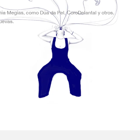
onia Megías, como Dúa da Pel, CoroDelantal y otros.
uevas.