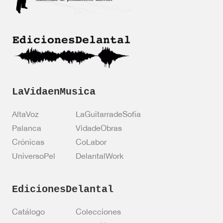
a
c
i
ó
n
*
LaVidaenMusica
AltaVoz
LaGuitarradeSofía
Palanca
VidadeObras
Crónicas
CoLabor
UniversoPel
DelantalWork
EdicionesDelantal
Catálogo
Colecciones