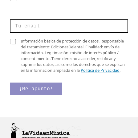
C
o
r
r
d
C
Información básica de protección de datos. Responsable
e
e
a
del tratamiento: EdicionesDelantal. Finalidad: envío de
o
d
s
información. Legitimación: misión de interés público /
e
e
i
consentimiento. Tiene derecho a acceder, rectificar y
l
C
l
suprimir los datos, así como los derechos que se explican
e
a
l
en la información ampliada en la
Política de Privacidad
.
c
s
a
t
i
s
r
l
d
¡Me apunto!
ó
l
e
n
a
v
i
s
e
c
r
o
i
*
f
i
c