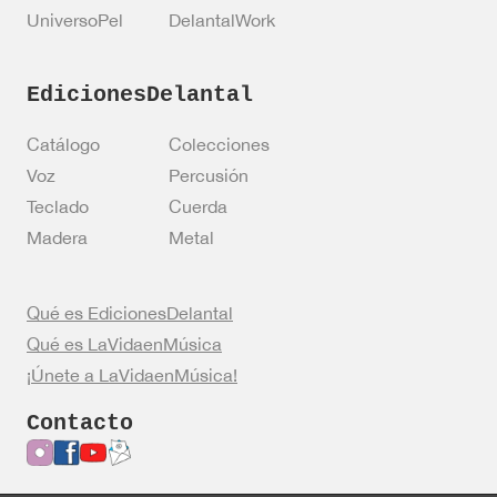
UniversoPel
DelantalWork
EdicionesDelantal
Catálogo
Colecciones
Voz
Percusión
Teclado
Cuerda
Madera
Metal
Qué es EdicionesDelantal
Qué es LaVidaenMúsica
¡Únete a LaVidaenMúsica!
Contacto