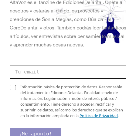
AltaVoz es el fanzine de EdicionesDelantal. Únete a
nosotros y estarás al día de los proyectos y
creaciones de Sonia Megías, como Dúa da Pel,
CoroDelantal y otros. También podrás leer fantásticos
artículos, ver entrevistas sobre pensamiento musical
y aprender muchas cosas nuevas.
C
o
r
r
C
C
Información básica de protección de datos. Responsable
e
a
a
del tratamiento: EdicionesDelantal. Finalidad: envío de
o
s
s
información. Legitimación: misión de interés público /
e
i
i
consentimiento. Tiene derecho a acceder, rectificar y
l
l
l
suprimir los datos, así como los derechos que se explican
e
l
l
en la información ampliada en la
Política de Privacidad
.
c
a
a
t
s
s
r
d
d
¡Me apunto!