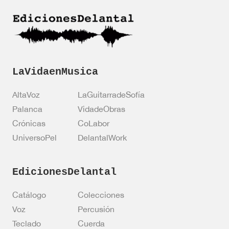
i
i
ó
c
n
o
*
v
e
r
i
LaVidaenMusica
f
i
AltaVoz
LaGuitarradeSofía
c
a
Palanca
VidadeObras
c
Crónicas
CoLabor
i
ó
UniversoPel
DelantalWork
n
EdicionesDelantal
Catálogo
Colecciones
Voz
Percusión
Teclado
Cuerda