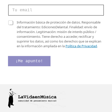
C
o
r
r
v
C
Información básica de protección de datos. Responsable
e
e
a
del tratamiento: EdicionesDelantal. Finalidad: envío de
o
r
s
información. Legitimación: misión de interés público /
e
i
i
consentimiento. Tiene derecho a acceder, rectificar y
l
f
l
suprimir los datos, así como los derechos que se explican
e
i
l
en la información ampliada en la
Política de Privacidad
.
c
c
a
t
a
s
r
c
d
¡Me apunto!
ó
i
e
n
ó
v
i
n
e
c
e
r
o
l
i
*
e
f
c
i
t
c
r
a
ó
c
n