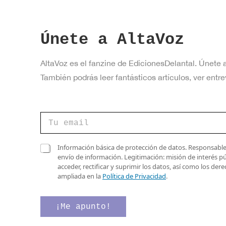
Únete a AltaVoz
AltaVoz es el fanzine de EdicionesDelantal. Únete 
También podrás leer fantásticos artículos, ver en
C
o
r
r
d
C
Información básica de protección de datos. Responsable 
e
e
a
envío de información. Legitimación: misión de interés p
o
e
s
acceder, rectificar y suprimir los datos, así como los de
e
l
i
ampliada en la
Política de Privacidad
.
l
e
l
e
c
l
c
t
a
¡Me apunto!
t
r
s
r
ó
d