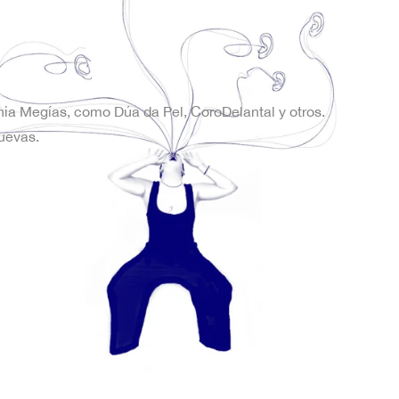
onia Megías, como Dúa da Pel, CoroDelantal y otros.
uevas.