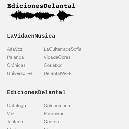
ó
n
*
LaVidaenMusica
AltaVoz
LaGuitarradeSofía
Palanca
VidadeObras
Crónicas
CoLabor
UniversoPel
DelantalWork
EdicionesDelantal
Catálogo
Colecciones
Voz
Percusión
Teclado
Cuerda