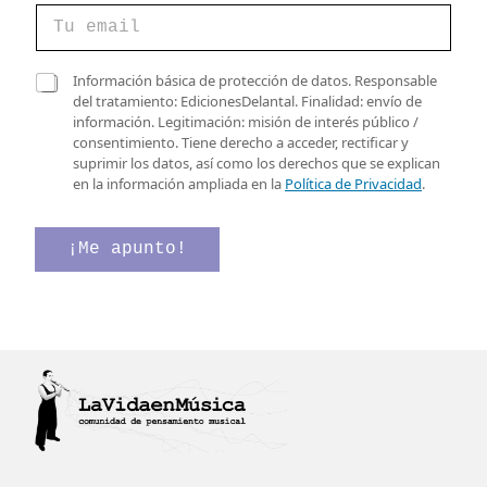
C
o
r
r
e
C
Información básica de protección de datos. Responsable
e
l
a
del tratamiento: EdicionesDelantal. Finalidad: envío de
o
e
s
información. Legitimación: misión de interés público /
e
c
i
consentimiento. Tiene derecho a acceder, rectificar y
l
t
l
suprimir los datos, así como los derechos que se explican
e
r
l
en la información ampliada en la
Política de Privacidad
.
c
ó
a
t
n
s
r
i
d
¡Me apunto!
ó
c
e
n
o
v
i
d
e
c
e
r
o
C
i
*
o
f
r
i
r
c
e
a
o
c
i