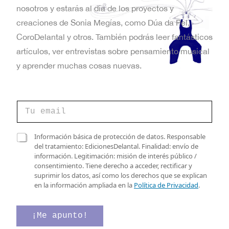
nosotros y estarás al día de los proyectos y
creaciones de Sonia Megías, como Dúa da Pel,
CoroDelantal y otros. También podrás leer fantásticos
artículos, ver entrevistas sobre pensamiento musical
y aprender muchas cosas nuevas.
C
o
r
r
e
C
Información básica de protección de datos. Responsable
e
l
a
del tratamiento: EdicionesDelantal. Finalidad: envío de
o
e
s
información. Legitimación: misión de interés público /
e
c
i
consentimiento. Tiene derecho a acceder, rectificar y
l
t
l
suprimir los datos, así como los derechos que se explican
e
r
l
en la información ampliada en la
Política de Privacidad
.
c
ó
a
t
n
s
r
i
d
¡Me apunto!
ó
c
e