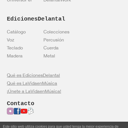
EdicionesDelantal
Catálogo
Colecciones
Voz
Percusión
Teclado
Cuerda
Madera
Metal
Qué es EdicionesDelantal
Qué es LaVidaenMúsica
¡Únete a LaVidaenMúsica!
Contacto
Este sitio web utiliza cookies para que usted tenga la mejor experiencia de