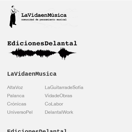
*
f
f
i
i
c
c
a
a
c
c
i
i
ó
ó
n
n
*
LaVidaenMusica
AltaVoz
LaGuitarradeSofía
Palanca
VidadeObras
Crónicas
CoLabor
UniversoPel
DelantalWork
EdicionesDelantal