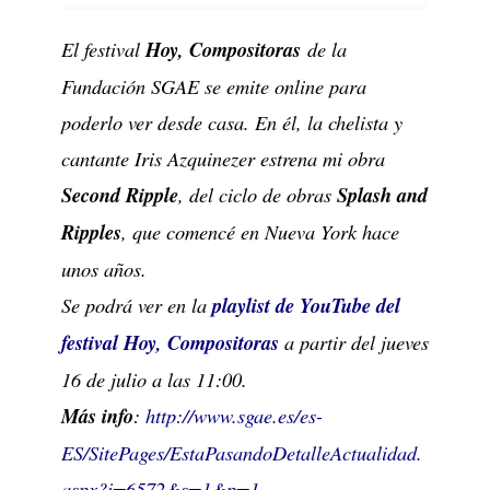
El festival
Hoy, Compositoras
de la
Fundación SGAE se emite online para
poderlo ver desde casa. En él, la chelista y
cantante Iris Azquinezer estrena mi obra
Second Ripple
, del ciclo de obras
Splash and
Ripples
, que comencé en Nueva York hace
unos años.
Se podrá ver en la
playlist de YouTube del
festival Hoy, Compositoras
a partir del jueves
16 de julio a las 11:00.
Más info
:
http://www.sgae.es/es-
ES/SitePages/EstaPasandoDetalleActualidad.
aspx?i=6572&s=1&p=1