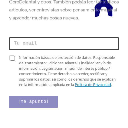
CoroDelantal y otros. También podrás leer fantásticos
artículos, ver entrevistas sobre pensamiento musical
y aprender muchas cosas nuevas.
C
C
a
o
s
r
i
r
C
l
Información básica de protección de datos. Responsable
e
a
l
del tratamiento: EdicionesDelantal. Finalidad: envío de
o
s
a
información. Legitimación: misión de interés público /
e
i
s
consentimiento. Tiene derecho a acceder, rectificar y
l
l
C
suprimir los datos, así como los derechos que se explican
e
l
o
en la información ampliada en la
Política de Privacidad
.
c
a
r
t
s
r
r
d
e
¡Me apunto!
ó
e
o
n
v
v
i
e
e
c
r
r
o
i
i