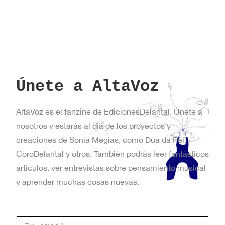
Únete a AltaVoz
AltaVoz es el fanzine de EdicionesDelantal. Únete a
nosotros y estarás al día de los proyectos y
creaciones de Sonia Megías, como Dúa da Pel,
CoroDelantal y otros. También podrás leer fantásticos
artículos, ver entrevistas sobre pensamiento musical
y aprender muchas cosas nuevas.
C