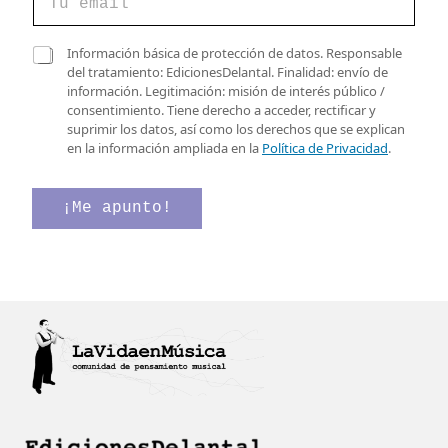
o
r
r
e
C
Información básica de protección de datos. Responsable
e
l
a
del tratamiento: EdicionesDelantal. Finalidad: envío de
o
e
s
información. Legitimación: misión de interés público /
e
c
i
consentimiento. Tiene derecho a acceder, rectificar y
l
t
l
suprimir los datos, así como los derechos que se explican
e
r
l
en la información ampliada en la
Política de Privacidad
.
c
ó
a
t
n
s
r
i
d
¡Me apunto!
ó
c
e
n
o
v
i
*
e
c
v
r
o
e
i
*
r
f
i
i
f
c
i
a
c
c
a
i
c
ó