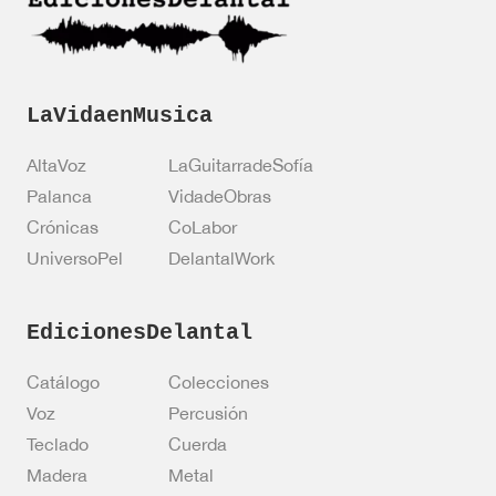
i
n
ó
*
n
LaVidaenMusica
AltaVoz
LaGuitarradeSofía
Palanca
VidadeObras
Crónicas
CoLabor
UniversoPel
DelantalWork
EdicionesDelantal
Catálogo
Colecciones
Voz
Percusión
Teclado
Cuerda
Madera
Metal