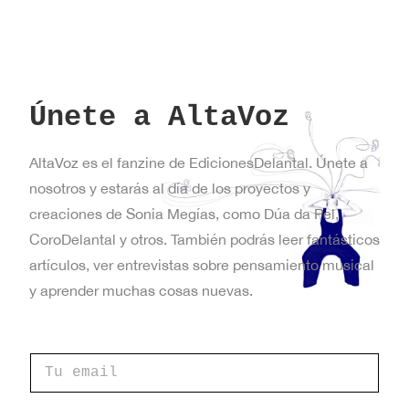
Únete a AltaVoz
AltaVoz es el fanzine de EdicionesDelantal. Únete a
nosotros y estarás al día de los proyectos y
creaciones de Sonia Megías, como Dúa da Pel,
CoroDelantal y otros. También podrás leer fantásticos
artículos, ver entrevistas sobre pensamiento musical
y aprender muchas cosas nuevas.
e
C
l
o
e
r
c