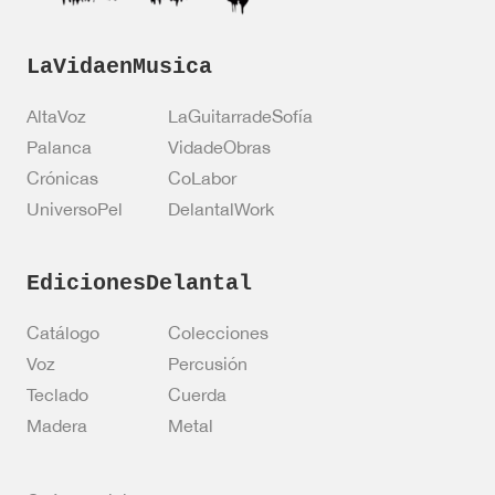
LaVidaenMusica
AltaVoz
LaGuitarradeSofía
Palanca
VidadeObras
Crónicas
CoLabor
UniversoPel
DelantalWork
EdicionesDelantal
Catálogo
Colecciones
Voz
Percusión
Teclado
Cuerda
Madera
Metal