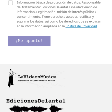
r
C
t
Información básica de protección de datos. Responsable
e
a
r
del tratamiento: EdicionesDelantal. Finalidad: envío de
o
s
ó
información. Legitimación: misión de interés público /
e
i
n
consentimiento. Tiene derecho a acceder, rectificar y
l
l
i
suprimir los datos, así como los derechos que se explican
e
l
c
en la información ampliada en la
Política de Privacidad
.
c
a
o
t
s
C
r
d
a
¡Me apunto!
ó
e
s
n
v
i
i
e
l
c
r
l
o
i
a
*
f
s
i
C
c
o
a
r
c
r
i
e
ó
o
n
*