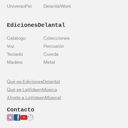
UniversoPel
DelantalWork
EdicionesDelantal
Catálogo
Colecciones
Voz
Percusión
Teclado
Cuerda
Madera
Metal
Qué es EdicionesDelantal
Qué es LaVidaenMúsica
¡Únete a LaVidaenMúsica!
Contacto