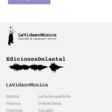
ó
e
n
v
i
e
c
r
o
i
*
f
i
c
a
c
i
ó
n
*
LaVidaenMusica
AltaVoz
LaGuitarradeSofía
Palanca
VidadeObras
Crónicas
CoLabor