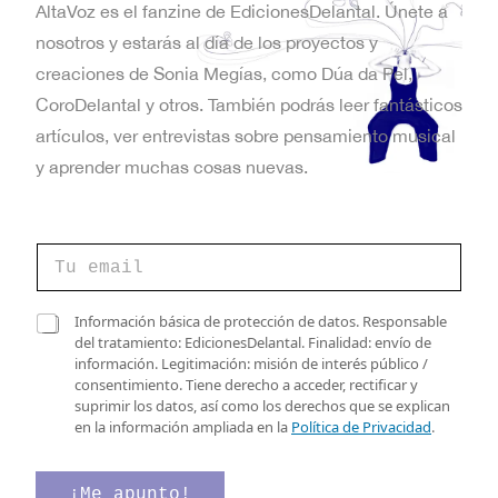
AltaVoz es el fanzine de EdicionesDelantal. Únete a
nosotros y estarás al día de los proyectos y
creaciones de Sonia Megías, como Dúa da Pel,
CoroDelantal y otros. También podrás leer fantásticos
artículos, ver entrevistas sobre pensamiento musical
y aprender muchas cosas nuevas.
*
C
C
o
o
r
r
r
C
r
Información básica de protección de datos. Responsable
e
a
e
del tratamiento: EdicionesDelantal. Finalidad: envío de
o
s
o
información. Legitimación: misión de interés público /
e
i
C
consentimiento. Tiene derecho a acceder, rectificar y
l
l
o
suprimir los datos, así como los derechos que se explican
e
l
r
en la información ampliada en la
Política de Privacidad
.
c
a
r
t
s
e
r
d
o
¡Me apunto!