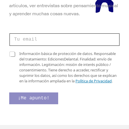
artículos, ver entrevistas sobre pensamiento musical
y aprender muchas cosas nuevas.
d
C
e
o
v
r
e
r
C
r
Información básica de protección de datos. Responsable
e
a
i
del tratamiento: EdicionesDelantal. Finalidad: envío de
o
s
f
información. Legitimación: misión de interés público /
e
i
i
consentimiento. Tiene derecho a acceder, rectificar y
l
l
c
suprimir los datos, así como los derechos que se explican
e
l
a
en la información ampliada en la
Política de Privacidad
.
c
a
c
t
s
i
r
d
ó
¡Me apunto!
ó
e
n
n
v
e
i
e
l
c
r
e
o
i
c
*