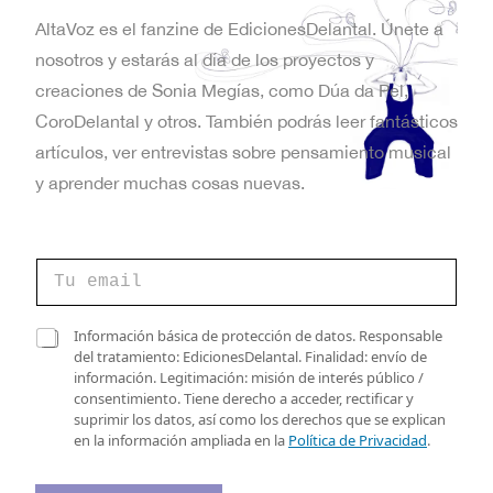
AltaVoz es el fanzine de EdicionesDelantal. Únete a
nosotros y estarás al día de los proyectos y
creaciones de Sonia Megías, como Dúa da Pel,
CoroDelantal y otros. También podrás leer fantásticos
artículos, ver entrevistas sobre pensamiento musical
y aprender muchas cosas nuevas.
C
o
r
r
d
C
Información básica de protección de datos. Responsable
e
e
a
del tratamiento: EdicionesDelantal. Finalidad: envío de
o
d
s
información. Legitimación: misión de interés público /
e
e
i
consentimiento. Tiene derecho a acceder, rectificar y
l
d
l
suprimir los datos, así como los derechos que se explican
e
e
l
en la información ampliada en la
Política de Privacidad
.
c
a
t
s