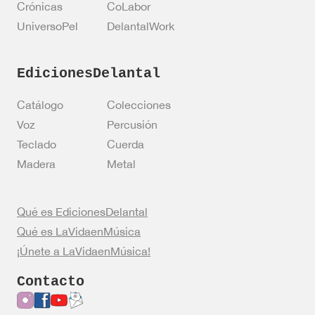
Crónicas
CoLabor
UniversoPel
DelantalWork
EdicionesDelantal
Catálogo
Colecciones
Voz
Percusión
Teclado
Cuerda
Madera
Metal
Qué es EdicionesDelantal
Qué es LaVidaenMúsica
¡Únete a LaVidaenMúsica!
Contacto