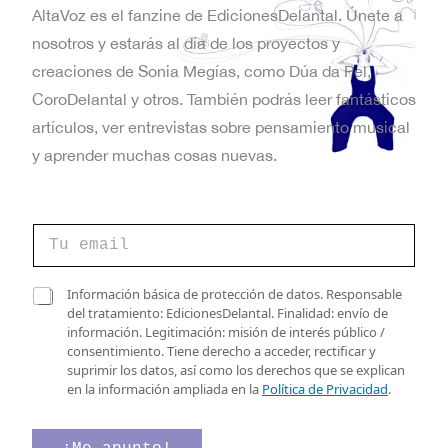
AltaVoz es el fanzine de EdicionesDelantal. Únete a
nosotros y estarás al día de los proyectos y
creaciones de Sonia Megías, como Dúa da Pel,
CoroDelantal y otros. También podrás leer fantásticos
artículos, ver entrevistas sobre pensamiento musical
y aprender muchas cosas nuevas.
C
o
r
r
C
C
Información básica de protección de datos. Responsable
e
o
a
del tratamiento: EdicionesDelantal. Finalidad: envío de
o
r
s
información. Legitimación: misión de interés público /
e
r
i
consentimiento. Tiene derecho a acceder, rectificar y
l
e
l
suprimir los datos, así como los derechos que se explican
e
o
l
en la información ampliada en la
Política de Privacidad
.
c
*
a
t
C
s
r
a
d