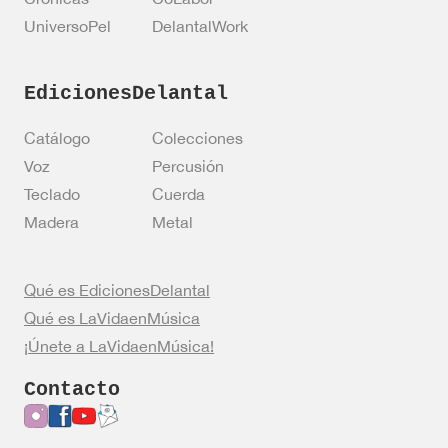
UniversoPel
DelantalWork
EdicionesDelantal
Catálogo
Colecciones
Voz
Percusión
Teclado
Cuerda
Madera
Metal
Qué es EdicionesDelantal
Qué es LaVidaenMúsica
¡Únete a LaVidaenMúsica!
Contacto