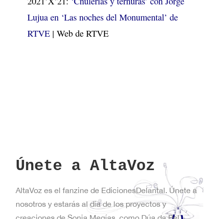
2021’X’21:
‘Chulerías y ternuras’ con Jorge
Lujua en ‘Las noches del Monumental’ de
RTVE
| Web de RTVE
Únete a AltaVoz
AltaVoz es el fanzine de EdicionesDelantal. Únete a
nosotros y estarás al día de los proyectos y
creaciones de Sonia Megías, como Dúa da Pel,