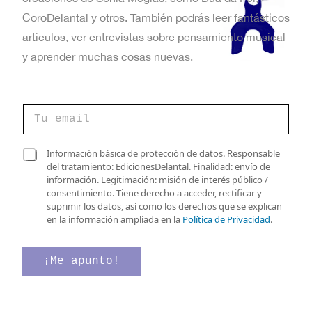
CoroDelantal y otros. También podrás leer fantásticos
artículos, ver entrevistas sobre pensamiento musical
y aprender muchas cosas nuevas.
C
o
r
r
d
C
Información básica de protección de datos. Responsable
e
e
a
del tratamiento: EdicionesDelantal. Finalidad: envío de
o
C
s
información. Legitimación: misión de interés público /
e
o
i
consentimiento. Tiene derecho a acceder, rectificar y
l
r
l
suprimir los datos, así como los derechos que se explican
e
r
l
en la información ampliada en la
Política de Privacidad
.
c
e
a
t
o
s
r
e
d
¡Me apunto!
ó
l
e
n
e
v
i
c
e
c
t
r