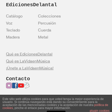
EdicionesDelantal
Catálogo
Colecciones
Voz
Percusión
Teclado
Cuerda
Madera
Metal
Qué es EdicionesDelantal
Qué es LaVidaenMúsica
¡Únete a LaVidaenMúsica!
Contacto
Este sitio web utiliza cookies para que usted tenga la mejor experiencia de
usuario. Si continúa navegando está dando su consentimiento para la
Entrar en mi cuenta
Política de privacidad
aceptación de las mencionadas cookies y la aceptación de nuestra
política de
cookies
, pinche el enlace para mayor información.
Política de cookies
Aviso legal
plugin cookies