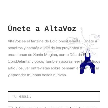
Únete a AltaVoz
AltaVoz es el fanzine de EdicionesDelantal. Únete a
nosotros y estarás al día de los proyectos y
creaciones de Sonia Megías, como Dúa da Pel,
CoroDelantal y otros. También podrás leer fantásticos
artículos, ver entrevistas sobre pensamiento musical
y aprender muchas cosas nuevas.
e
C
l
o
e
r
c
r