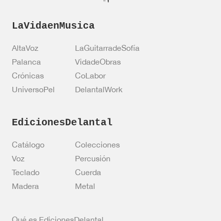
LaVidaenMusica
AltaVoz
LaGuitarradeSofía
Palanca
VidadeObras
Crónicas
CoLabor
UniversoPel
DelantalWork
EdicionesDelantal
Catálogo
Colecciones
Voz
Percusión
Teclado
Cuerda
Madera
Metal
Qué es EdicionesDelantal