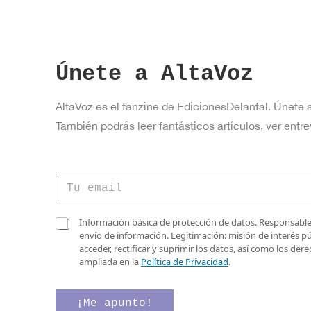
Únete a AltaVoz
AltaVoz es el fanzine de EdicionesDelantal. Únete 
También podrás leer fantásticos artículos, ver en
C
o
r
r
*
C
Información básica de protección de datos. Responsable 
e
*
a
envío de información. Legitimación: misión de interés p
o
*
s
acceder, rectificar y suprimir los datos, así como los de
e
i
ampliada en la
Política de Privacidad
.
l
l
e
l
c
a
¡Me apunto!
t