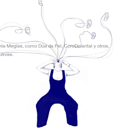
onia Megías, como Dúa da Pel, CoroDelantal y otros.
uevas.