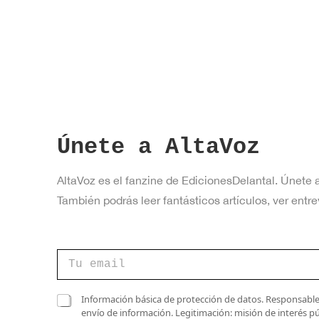
Únete a AltaVoz
AltaVoz es el fanzine de EdicionesDelantal. Únete 
También podrás leer fantásticos artículos, ver en
v
C
e
o
r
r
i
r
C
f
Información básica de protección de datos. Responsable 
e
a
i
envío de información. Legitimación: misión de interés p