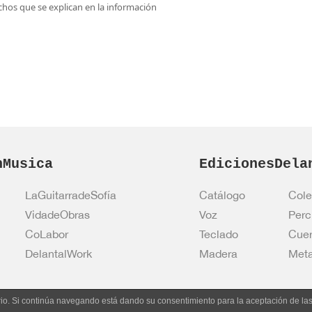
rechos que se explican en la información
nMusica
EdicionesDela
LaGuitarradeSofía
Catálogo
Cole
VidadeObras
Voz
Perc
CoLabor
Teclado
Cue
DelantalWork
Madera
Meta
uario. Si continúa navegando está dando su consentimiento para la aceptación de l