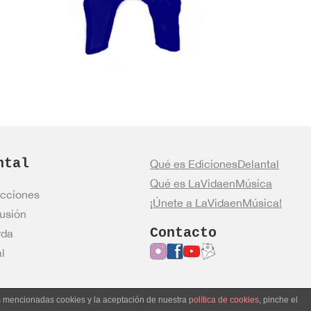
ntal
Qué es EdicionesDelantal
Qué es LaVidaenMúsica
cciones
¡Únete a LaVidaenMúsica!
usión
Contacto
rda
l
as mencionadas cookies y la aceptación de nuestra
política de cookies
, pinche el