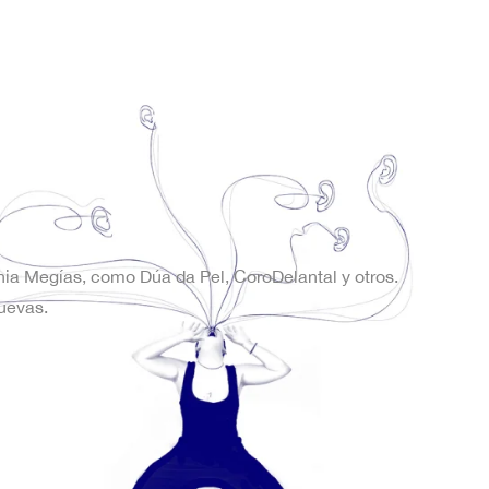
onia Megías, como Dúa da Pel, CoroDelantal y otros.
uevas.