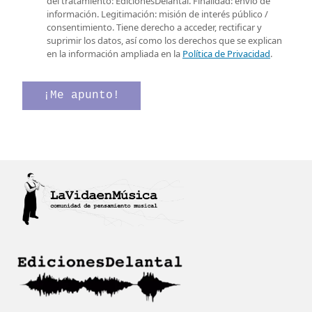
del tratamiento: EdicionesDelantal. Finalidad: envío de
o
r
s
información. Legitimación: misión de interés público /
e
r
i
consentimiento. Tiene derecho a acceder, rectificar y
l
e
l
suprimir los datos, así como los derechos que se explican
e
o
l
en la información ampliada en la
Política de Privacidad
.
c
C
a
t
o
s
r
r
d
¡Me apunto!
ó
r
e
n
e
v
i
o
e
c
C
r
o
o
i
*
r
f
r
i
e
c
o
a
c
i
ó
n
*