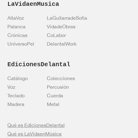
i
LaVidaenMusica
c
o
AltaVoz
LaGuitarradeSofía
Palanca
VidadeObras
Crónicas
CoLabor
UniversoPel
DelantalWork
EdicionesDelantal
Catálogo
Colecciones
Voz
Percusión
Teclado
Cuerda
Madera
Metal
Qué es EdicionesDelantal
Qué es LaVidaenMúsica