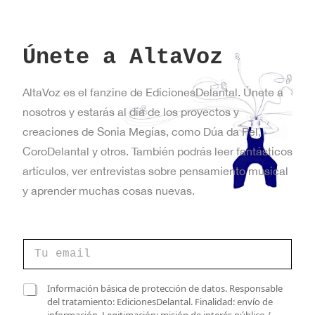
Únete a AltaVoz
AltaVoz es el fanzine de EdicionesDelantal. Únete a
nosotros y estarás al día de los proyectos y
creaciones de Sonia Megías, como Dúa da Pel,
CoroDelantal y otros. También podrás leer fantásticos
artículos, ver entrevistas sobre pensamiento musical
y aprender muchas cosas nuevas.
C
o
r
r
v
C
Información básica de protección de datos. Responsable
e
e
a
del tratamiento: EdicionesDelantal. Finalidad: envío de
o
r
s
información. Legitimación: misión de interés público /