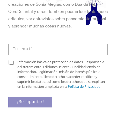
creaciones de Sonia Megías, como Dúa da Pel,
CoroDelantal y otros. También podrás leer fantásticos
artículos, ver entrevistas sobre pensamiento musical
y aprender muchas cosas nuevas.
C
o
r
r
C
C
Información básica de protección de datos. Responsable
e
a
a
del tratamiento: EdicionesDelantal. Finalidad: envío de
o
s
s
información. Legitimación: misión de interés público /
e
i
i
consentimiento. Tiene derecho a acceder, rectificar y
l
l
l
suprimir los datos, así como los derechos que se explican
e
l
l
en la información ampliada en la
Política de Privacidad
.
c
a
a
t
s
s
r
v
d
¡Me apunto!
ó
e
e
n
r
v
i
i
e