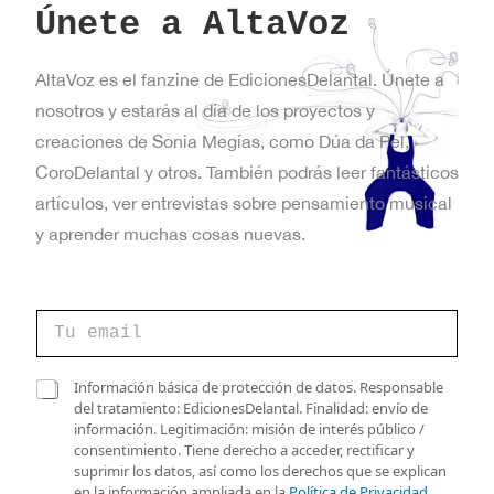
Únete a AltaVoz
AltaVoz es el fanzine de EdicionesDelantal. Únete a
nosotros y estarás al día de los proyectos y
creaciones de Sonia Megías, como Dúa da Pel,
CoroDelantal y otros. También podrás leer fantásticos
artículos, ver entrevistas sobre pensamiento musical
y aprender muchas cosas nuevas.
v
C
e
o
r
r
i
r
C
f
Información básica de protección de datos. Responsable
e
a
i
del tratamiento: EdicionesDelantal. Finalidad: envío de
o
s
c
información. Legitimación: misión de interés público /
e
i
a
consentimiento. Tiene derecho a acceder, rectificar y
l
l
c
suprimir los datos, así como los derechos que se explican
e
l
i
en la información ampliada en la
Política de Privacidad
.