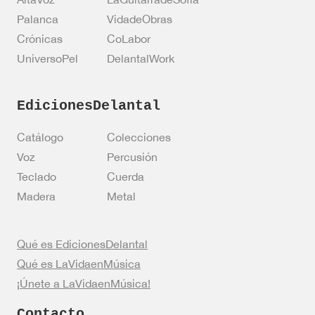
Palanca
VidadeObras
Crónicas
CoLabor
UniversoPel
DelantalWork
EdicionesDelantal
Catálogo
Colecciones
Voz
Percusión
Teclado
Cuerda
Madera
Metal
Qué es EdicionesDelantal
Qué es LaVidaenMúsica
¡Únete a LaVidaenMúsica!
Contacto