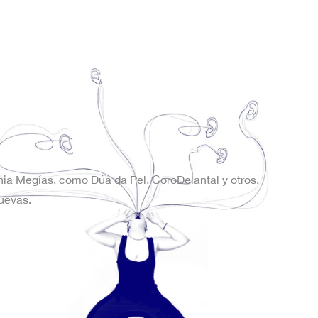
onia Megías, como Dúa da Pel, CoroDelantal y otros.
uevas.