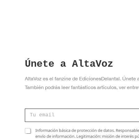
Únete a AltaVoz
AltaVoz es el fanzine de EdicionesDelantal. Únete 
También podrás leer fantásticos artículos, ver en
C
C
a
o
s
r
i
r
C
l
Información básica de protección de datos. Responsable 
e
a
l
envío de información. Legitimación: misión de interés p