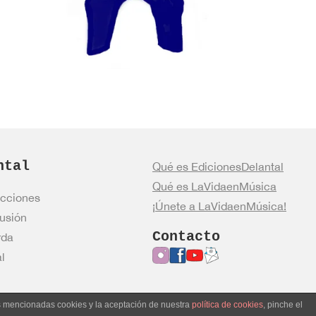
ntal
Qué es EdicionesDelantal
Qué es LaVidaenMúsica
cciones
¡Únete a LaVidaenMúsica!
usión
Contacto
rda
l
as mencionadas cookies y la aceptación de nuestra
política de cookies
, pinche el