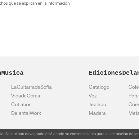
rechos que se explican en la información
nMusica
EdicionesDela
LaGuitarradeSofía
Catálogo
Cole
VidadeObras
Voz
Perc
CoLabor
Teclado
Cue
DelantalWork
Madera
Meta
uario. Si continúa navegando está dando su consentimiento para la aceptación de l