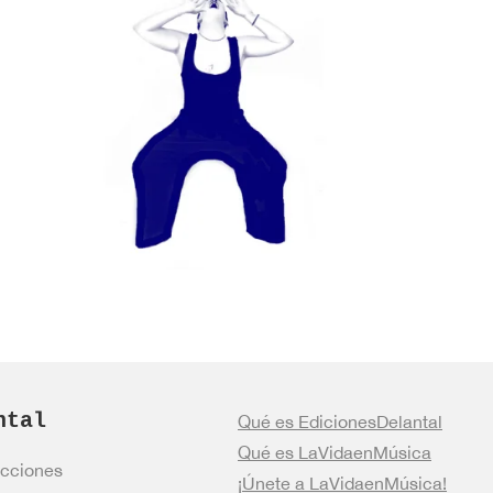
ntal
Qué es EdicionesDelantal
Qué es LaVidaenMúsica
cciones
¡Únete a LaVidaenMúsica!