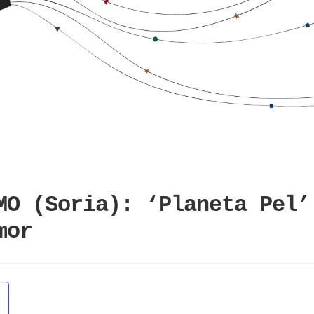
MO (Soria): ‘Planeta Pel’
mor