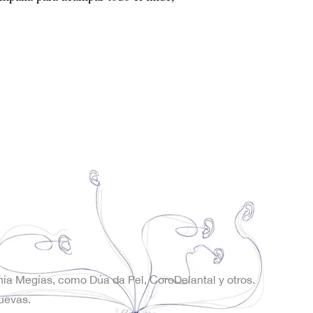
onia Megías, como Dúa da Pel, CoroDelantal y otros.
uevas.