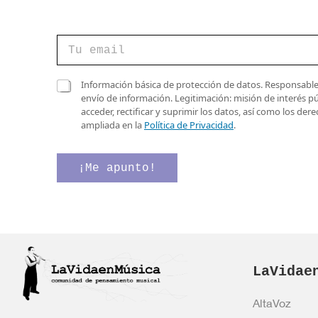
C
C
o
o
r
r
r
r
C
e
Información básica de protección de datos. Responsable 
e
a
o
envío de información. Legitimación: misión de interés p
o
s
d
acceder, rectificar y suprimir los datos, así como los de
e
i
e
ampliada en la
Política de Privacidad
.
l
l
*
e
l
c
a
¡Me apunto!
t
s
r
d
ó
e
n
v
i
e
c
r
o
i
*
LaVidae
f
i
c
AltaVoz
a