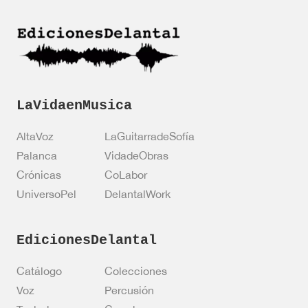
i
i
c
ó
o
n
e
*
l
e
c
t
LaVidaenMusica
r
ó
AltaVoz
LaGuitarradeSofía
n
i
Palanca
VidadeObras
c
Crónicas
CoLabor
o
UniversoPel
DelantalWork
EdicionesDelantal
Catálogo
Colecciones
Voz
Percusión