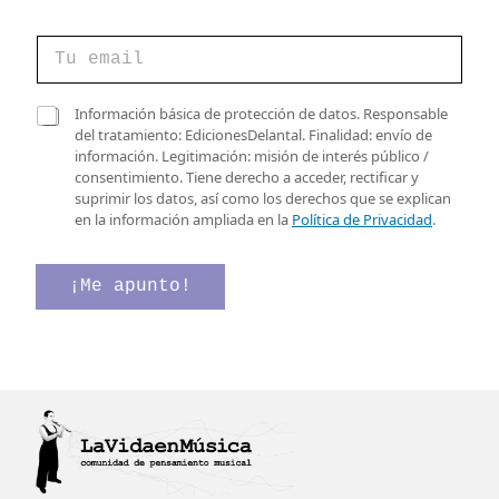
C
o
r
r
e
C
Información básica de protección de datos. Responsable
e
l
a
del tratamiento: EdicionesDelantal. Finalidad: envío de
o
e
s
información. Legitimación: misión de interés público /
e
c
i
consentimiento. Tiene derecho a acceder, rectificar y
l
t
l
suprimir los datos, así como los derechos que se explican
e
r
l
en la información ampliada en la
Política de Privacidad
.
c
ó
a
t
n
s
r
i
d
¡Me apunto!
ó
c
e
n
o
v
i
e
e
c
l
r
o
e
i
*
c
f
t
i
r
c
ó
a
n
c