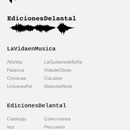
C
c
o
i
r
ó
r
n
e
*
o
LaVidaenMusica
AltaVoz
LaGuitarradeSofía
Palanca
VidadeObras
Crónicas
CoLabor
UniversoPel
DelantalWork
EdicionesDelantal
Catálogo
Colecciones
Voz
Percusión