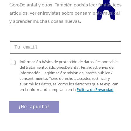
CoroDelantal y otros. También podrás leer fantásticos
artículos, ver entrevistas sobre pensamiento musical
y aprender muchas cosas nuevas.
d
C
e
o
d
r
e
r
C
C
Información básica de protección de datos. Responsable
e
a
o
del tratamiento: EdicionesDelantal. Finalidad: envío de
o
s
r
información. Legitimación: misión de interés público /
e
i
r
consentimiento. Tiene derecho a acceder, rectificar y
l
l
e
suprimir los datos, así como los derechos que se explican
e
l
o
en la información ampliada en la
Política de Privacidad
.
c
a
t
s
r
d
¡Me apunto!
ó
e
n
v
i
e
c
r