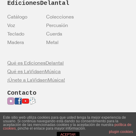
EdicionesDelantal
Catálogo
Colecciones
Voz
Percusión
Teclado
Cuerda
Madera
Metal
Qué es EdicionesDelantal
Qué es LaVidaenMúsica
¡Únete a LaVidaenMúsica!
Contacto
Este sitio web utiliza cookies para que usted tenga la mejor experiencia de
usuario. Si continúa navegando está dando su consentimiento para la
Entrar en mi cuenta
Política de privacidad
aceptación de las mencionadas cookies y la aceptación de nuestra
política de
cookies
, pinche el enlace para mayor información.
Política de cookies
Aviso legal
plugin cookies
ACEPTAR