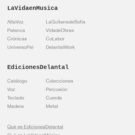
LaVidaenMusica
AltaVoz
LaGuitarradeSofía
Palanca
VidadeObras
Crónicas
CoLabor
UniversoPel
DelantalWork
EdicionesDelantal
Catálogo
Colecciones
Voz
Percusión
Teclado
Cuerda
Madera
Metal
Qué es EdicionesDelantal
Qué es LaVidaenMúsica