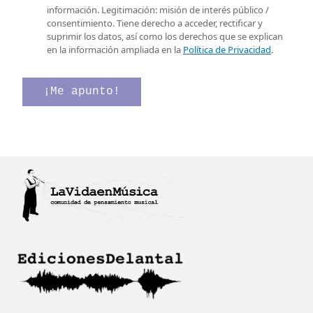
o
r
s
información. Legitimación: misión de interés público /
e
i
i
consentimiento. Tiene derecho a acceder, rectificar y
l
f
l
suprimir los datos, así como los derechos que se explican
e
i
l
en la información ampliada en la
Política de Privacidad
.
c
c
a
t
a
s
r
c
d
¡Me apunto!
ó
i
e
n
ó
v
i
n
e
c
*
r
o
C
i
*
o
f
r
i
r
c
e
a
o
c
i
ó
n
*