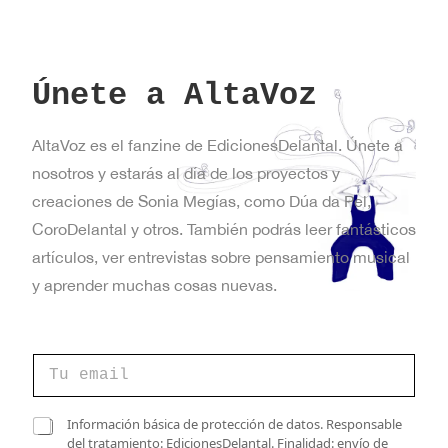
Únete a AltaVoz
AltaVoz es el fanzine de EdicionesDelantal. Únete a
nosotros y estarás al día de los proyectos y
creaciones de Sonia Megías, como Dúa da Pel,
CoroDelantal y otros. También podrás leer fantásticos
artículos, ver entrevistas sobre pensamiento musical
y aprender muchas cosas nuevas.
C
o
r
r
v
C
Información básica de protección de datos. Responsable
e
e
a
del tratamiento: EdicionesDelantal. Finalidad: envío de