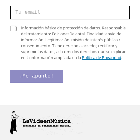
C
o
r
r
C
C
Información básica de protección de datos. Responsable
e
a
a
del tratamiento: EdicionesDelantal. Finalidad: envío de
o
s
s
información. Legitimación: misión de interés público /
e
i
i
consentimiento. Tiene derecho a acceder, rectificar y
l
l
l
suprimir los datos, así como los derechos que se explican
e
l
l
en la información ampliada en la
Política de Privacidad
.
c
a
a
t
s
s
r
e
d
¡Me apunto!
ó
l
e
n
e
v
i
c
e
c
t
r
o
r
i
*
ó
f
n
i
i
c
c
a
o
c
v