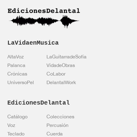
i
e
ó
r
n
i
*
f
i
c
a
LaVidaenMusica
c
i
AltaVoz
LaGuitarradeSofía
ó
n
Palanca
VidadeObras
Crónicas
CoLabor
UniversoPel
DelantalWork
EdicionesDelantal
Catálogo
Colecciones
Voz
Percusión
Teclado
Cuerda