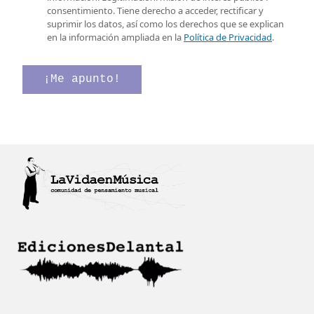
e
i
i
consentimiento. Tiene derecho a acceder, rectificar y
l
f
l
suprimir los datos, así como los derechos que se explican
e
i
l
en la información ampliada en la
Política de Privacidad
.
c
c
a
t
a
s
r
c
d
¡Me apunto!
ó
i
e
n
ó
v
i
n
e
c
v
r
o
e
i
*
r
f
i
i
f
c
i
a
c
c
a
i
c
ó
i
n
ó
*
n
e
l