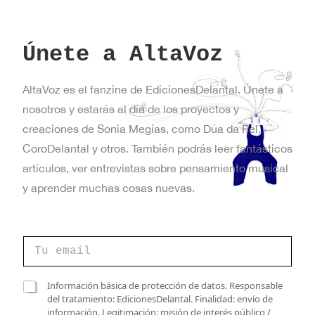
Únete a AltaVoz
AltaVoz es el fanzine de EdicionesDelantal. Únete a
nosotros y estarás al día de los proyectos y
creaciones de Sonia Megías, como Dúa da Pel,
CoroDelantal y otros. También podrás leer fantásticos
artículos, ver entrevistas sobre pensamiento musical
y aprender muchas cosas nuevas.
C
o
r
r
v
C
Información básica de protección de datos. Responsable
e
e
a
del tratamiento: EdicionesDelantal. Finalidad: envío de
o
r
s
información. Legitimación: misión de interés público /