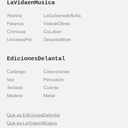
e
LaVidaenMusica
c
t
AltaVoz
LaGuitarradeSofía
r
ó
Palanca
VidadeObras
n
Crónicas
CoLabor
i
c
UniversoPel
DelantalWork
o
EdicionesDelantal
Catálogo
Colecciones
Voz
Percusión
Teclado
Cuerda
Madera
Metal
Qué es EdicionesDelantal
Qué es LaVidaenMúsica