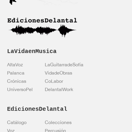
c
i
ó
n
*
LaVidaenMusica
AltaVoz
LaGuitarradeSofía
Palanca
VidadeObras
Crónicas
CoLabor
UniversoPel
DelantalWork
EdicionesDelantal
Catálogo
Colecciones
Voz
Percusión