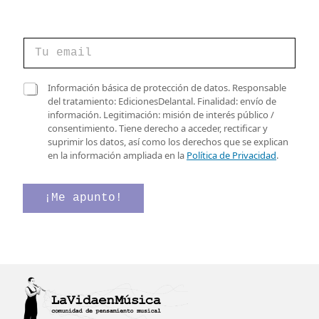
C
C
o
o
r
r
r
r
C
e
Información básica de protección de datos. Responsable
e
a
o
del tratamiento: EdicionesDelantal. Finalidad: envío de
o
s
C
información. Legitimación: misión de interés público /
e
i
o
consentimiento. Tiene derecho a acceder, rectificar y
l
l
r
suprimir los datos, así como los derechos que se explican
e
l
r
en la información ampliada en la
Política de Privacidad
.
c
a
e
t
s
o
r
d
d
¡Me apunto!
ó
e
e
n
v
i
e
c
r
o
i
*
f
i
c
a