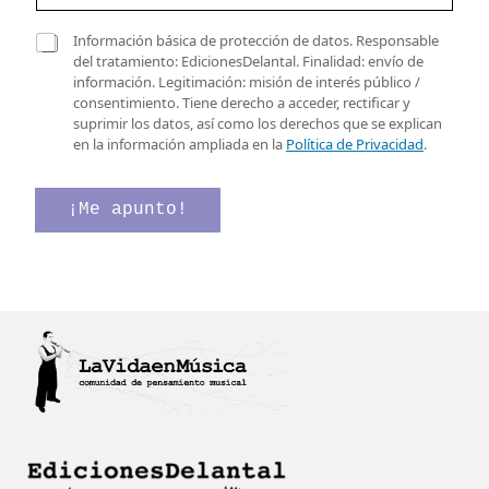
r
r
C
C
Información básica de protección de datos. Responsable
e
o
a
del tratamiento: EdicionesDelantal. Finalidad: envío de
o
r
s
información. Legitimación: misión de interés público /
e
r
i
consentimiento. Tiene derecho a acceder, rectificar y
l
e
l
suprimir los datos, así como los derechos que se explican
e
o
l
en la información ampliada en la
Política de Privacidad
.
c
C
a
t
o
s
r
r
d
¡Me apunto!
ó
r
e
n
e
v
i
o
e
c
C
r
o
o
i
*
r
f
r
i
e
c
o
a
c
i
ó
n