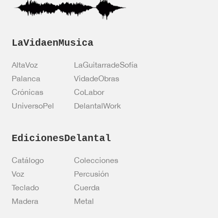
*
LaVidaenMusica
AltaVoz
LaGuitarradeSofía
Palanca
VidadeObras
Crónicas
CoLabor
UniversoPel
DelantalWork
EdicionesDelantal
Catálogo
Colecciones
Voz
Percusión
Teclado
Cuerda
Madera
Metal