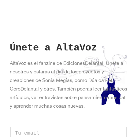
Únete a AltaVoz
AltaVoz es el fanzine de EdicionesDelantal. Únete a
nosotros y estarás al día de los proyectos y
creaciones de Sonia Megías, como Dúa da Pel,
CoroDelantal y otros. También podrás leer fantásticos
artículos, ver entrevistas sobre pensamiento musical
y aprender muchas cosas nuevas.
C
o