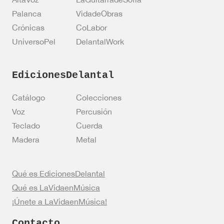
Palanca
VidadeObras
Crónicas
CoLabor
UniversoPel
DelantalWork
EdicionesDelantal
Catálogo
Colecciones
Voz
Percusión
Teclado
Cuerda
Madera
Metal
Qué es EdicionesDelantal
Qué es LaVidaenMúsica
¡Únete a LaVidaenMúsica!
Contacto