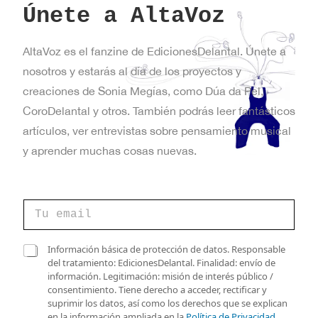
Únete a AltaVoz
AltaVoz es el fanzine de EdicionesDelantal. Únete a
nosotros y estarás al día de los proyectos y
creaciones de Sonia Megías, como Dúa da Pel,
CoroDelantal y otros. También podrás leer fantásticos
artículos, ver entrevistas sobre pensamiento musical
y aprender muchas cosas nuevas.
C
C
o
o
r
r
r
r
C
e
Información básica de protección de datos. Responsable
e
a
o
del tratamiento: EdicionesDelantal. Finalidad: envío de
o
s
*
información. Legitimación: misión de interés público /
e
i
C
consentimiento. Tiene derecho a acceder, rectificar y
l
l
o
suprimir los datos, así como los derechos que se explican
e
l
r
en la información ampliada en la
Política de Privacidad
.