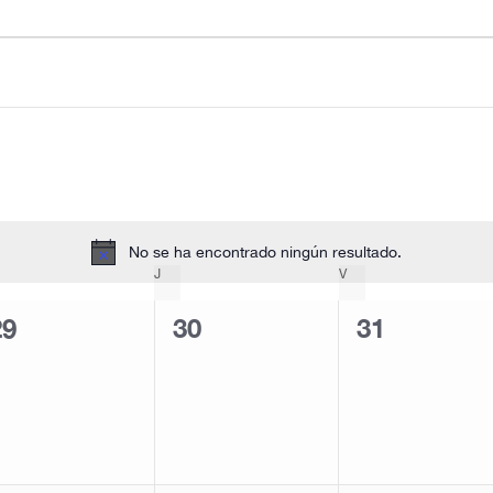
No se ha encontrado ningún resultado.
A
ÉRCOLES
J
JUEVES
V
VIERNES
v
i
0
0
0
29
30
31
s
e
e
e
o
v
v
e
e
e
n
n
n