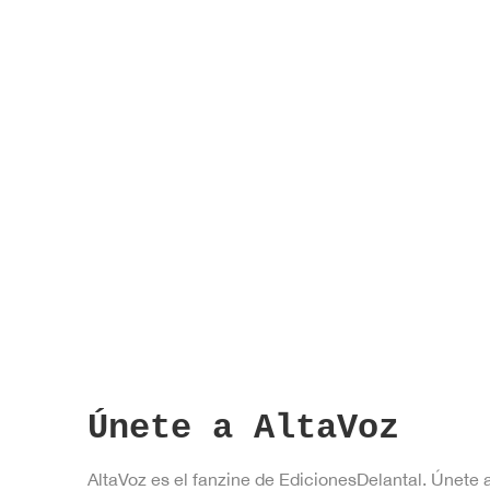
o
b
s
s
s
r
a
,
,
,
c
l
a
v
e
.
Únete a AltaVoz
AltaVoz es el fanzine de EdicionesDelantal. Únete 