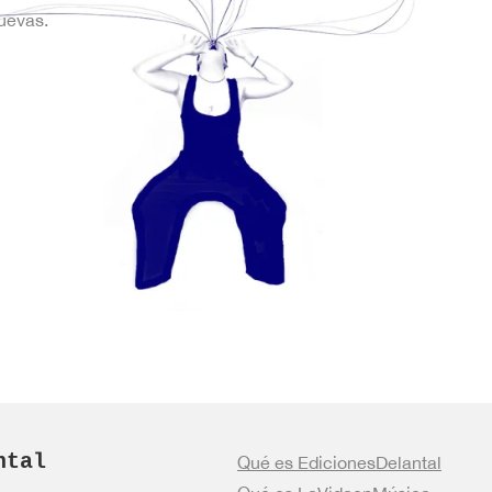
uevas.
ntal
Qué es EdicionesDelantal