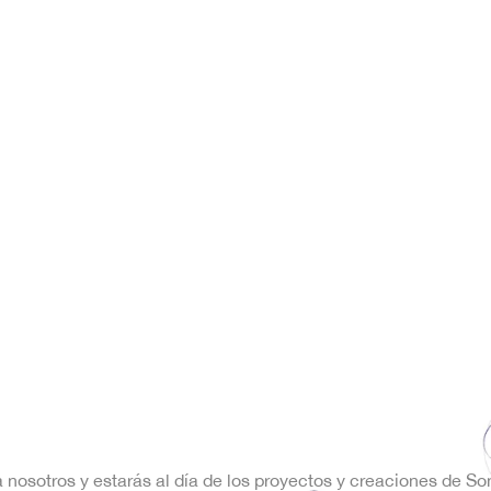
s
s
s
,
,
a nosotros y estarás al día de los proyectos y creaciones de S