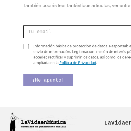
También podrás leer fantásticos artículos, ver en
C
C
a
o
s
r
i
r
C
l
Información básica de protección de datos. Responsable 
e
a
l
envío de información. Legitimación: misión de interés p
o
s
a
acceder, rectificar y suprimir los datos, así como los de
e
i
s
ampliada en la
Política de Privacidad
.
l
l
d
e
l
e
c
a
e
¡Me apunto!
t
s
l
r
d
e
ó
e
c
n
v
t
i
e
r
c
r
ó
o
i
n
*
LaVidae
f
i
i
c