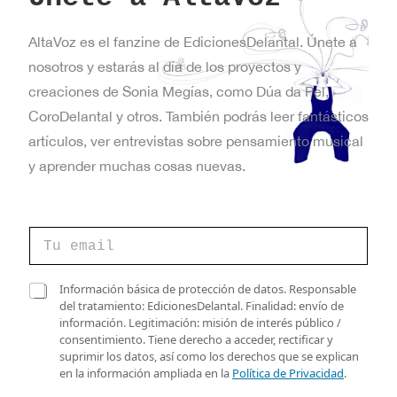
o
i
AltaVoz es el fanzine de EdicionesDelantal. Únete a
s
nosotros y estarás al día de los proyectos y
t
creaciones de Sonia Megías, como Dúa da Pel,
a
CoroDelantal y otros. También podrás leer fantásticos
artículos, ver entrevistas sobre pensamiento musical
s
y aprender muchas cosas nuevas.
d
e
C
E
o
r
v
r
v
C
Información básica de protección de datos. Responsable
e
e
a
del tratamiento: EdicionesDelantal. Finalidad: envío de
e
o
r
s
información. Legitimación: misión de interés público /
e
i
n
i
consentimiento. Tiene derecho a acceder, rectificar y
l
f
l
suprimir los datos, así como los derechos que se explican
e
t
i
l
en la información ampliada en la
Política de Privacidad
.
c
c
a