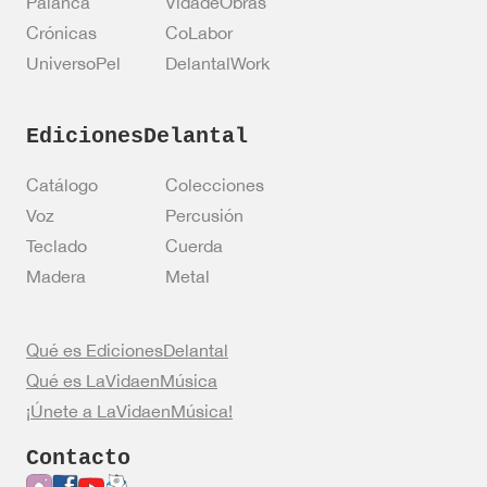
Palanca
VidadeObras
s
Crónicas
CoLabor
UniversoPel
DelantalWork
EdicionesDelantal
Catálogo
Colecciones
Voz
Percusión
Teclado
Cuerda
Madera
Metal
Qué es EdicionesDelantal
Qué es LaVidaenMúsica
¡Únete a LaVidaenMúsica!
Contacto