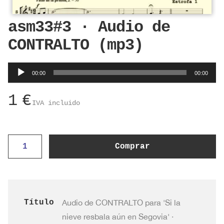
asm33#3 · Audio de
CONTRALTO (mp3)
Reproductor
00:00
00:00
de
audio
1
€
IVA incluido
asm33#3
Comprar
·
Audio
de
CONTRALTO
Título
Audio de CONTRALTO para 'Si la
(mp3)
nieve resbala aún en Segovia' ·