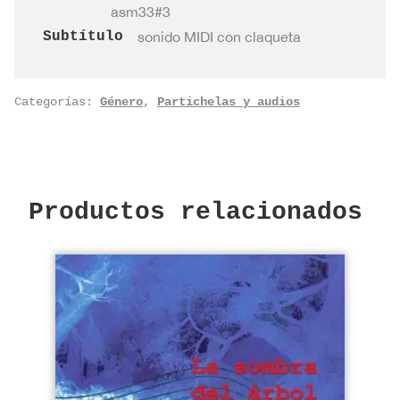
cantidad
asm33#3
Subtítulo
sonido MIDI con claqueta
Categorías:
Género
,
Partichelas y audios
Productos relacionados