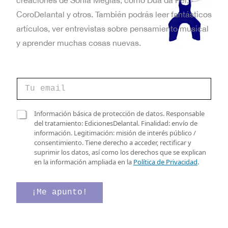
CoroDelantal y otros. También podrás leer fantásticos
artículos, ver entrevistas sobre pensamiento musical
y aprender muchas cosas nuevas.
C
o
r
r
C
C
Información básica de protección de datos. Responsable
e
o
a
del tratamiento: EdicionesDelantal. Finalidad: envío de
o
r
s
información. Legitimación: misión de interés público /
e
r
i
consentimiento. Tiene derecho a acceder, rectificar y
l
e
l
suprimir los datos, así como los derechos que se explican
e
o
l
en la información ampliada en la
Política de Privacidad
.
c
e
a
t
l
s
r
e
d
¡Me apunto!
ó
c
e
n
t
v
i
r
e
c
ó