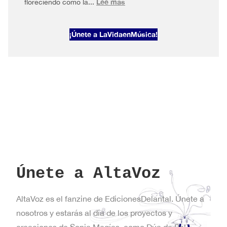
:
Lee más
floreciendo como la...
AltaVoz
2026#1
¡Únete a LaVidaenMúsica!
Primavera
en
Nueva
York
Únete a AltaVoz
AltaVoz es el fanzine de EdicionesDelantal. Únete a
nosotros y estarás al día de los proyectos y
creaciones de Sonia Megías, como Dúa da Pel,