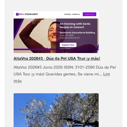
AltaVoz 2026#3 · Dúa da Pel USA Tour ¡y más!
AltaVoz 2026#3 Junio 2026 ISSN: 3101-2590 Dúa da Pel
Lee
USA Tour ¡y más! Queridas gentes, Se viene mi...
:
más
AltaVoz
2026#3
·
Dúa
da
Pel