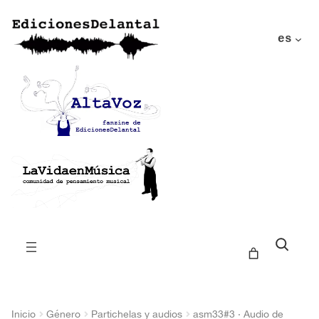
es
Buscar
Inicio
Género
Partichelas y audios
asm33#3 · Audio de