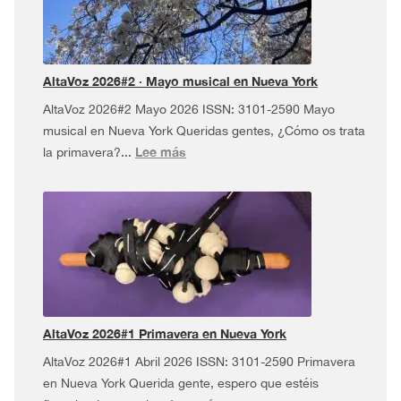
USA
Tour
¡y
más!
AltaVoz 2026#2 · Mayo musical en Nueva York
AltaVoz 2026#2 Mayo 2026 ISSN: 3101-2590 Mayo
musical en Nueva York Queridas gentes, ¿Cómo os trata
:
Lee más
la primavera?...
AltaVoz
2026#2
·
Mayo
musical
en
Nueva
York
AltaVoz 2026#1 Primavera en Nueva York
AltaVoz 2026#1 Abril 2026 ISSN: 3101-2590 Primavera
en Nueva York Querida gente, espero que estéis