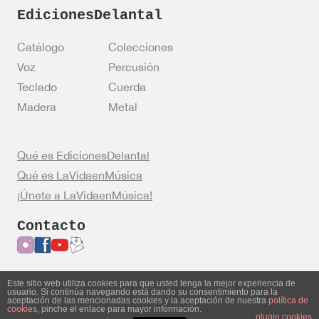
EdicionesDelantal
Catálogo
Colecciones
Voz
Percusión
Teclado
Cuerda
Madera
Metal
Qué es EdicionesDelantal
Qué es LaVidaenMúsica
¡Únete a LaVidaenMúsica!
Contacto
Este sitio web utiliza cookies para que usted tenga la mejor experiencia de
usuario. Si continúa navegando está dando su consentimiento para la
Entrar en mi cuenta
Política de privacidad
aceptación de las mencionadas cookies y la aceptación de nuestra
política de
cookies
, pinche el enlace para mayor información.
Política de cookies
Aviso legal
plugin cookies