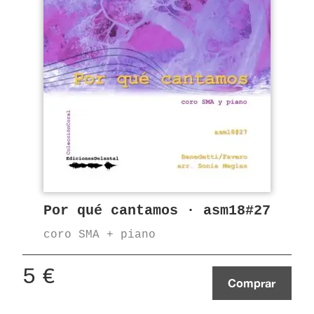
Por qué cantamos · asm18#27
coro SMA + piano
5
€
Comprar