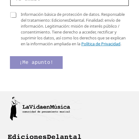
o
e
r
c
r
C
t
Información básica de protección de datos. Responsable
e
a
r
del tratamiento: EdicionesDelantal. Finalidad: envío de
o
s
ó
información. Legitimación: misión de interés público /
e
i
n
consentimiento. Tiene derecho a acceder, rectificar y
l
l
i
suprimir los datos, así como los derechos que se explican
e
l
c
en la información ampliada en la
Política de Privacidad
.
c
a
o
t
s
C
r
d
a
¡Me apunto!
ó
e
s
n
v
i
i
e
l
c
r
l
o
i
a
*
f
s
i
e
c
l
a
e
c
c
i
t
ó
r
n
ó