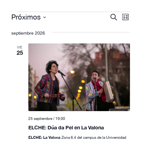
Eventos
N
N
Próximos
B
L
u
a
i
a
S
s
s
septiembre 2026
c
v
e
t
v
a
a
l
e
r
VIE
e
25
e
g
g
c
a
c
a
c
i
c
i
o
ó
i
n
n
ó
a
d
l
n
25 septiembre / 19:00
e
a
ELCHE: Dúa da Pel en La Valona
d
f
v
ELCHE: La Valona
Zona 6.4 del campus de la Universidad