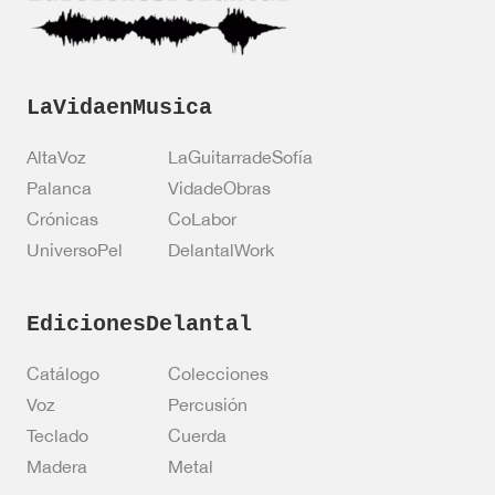
*
n
i
c
o
LaVidaenMusica
AltaVoz
LaGuitarradeSofía
Palanca
VidadeObras
Crónicas
CoLabor
UniversoPel
DelantalWork
EdicionesDelantal
Catálogo
Colecciones
Voz
Percusión
Teclado
Cuerda
Madera
Metal