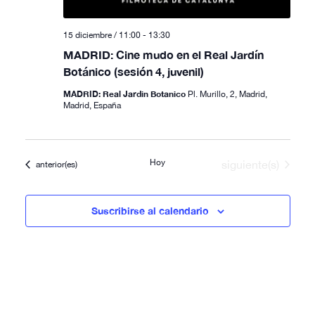
15 diciembre / 11:00
-
13:30
MADRID: Cine mudo en el Real Jardín
Botánico (sesión 4, juvenil)
MADRID: Real Jardin Botanico
Pl. Murillo, 2, Madrid,
Madrid, España
Hoy
Eventos
siguiente(s)
Eventos
anterior(es)
Suscribirse al calendario