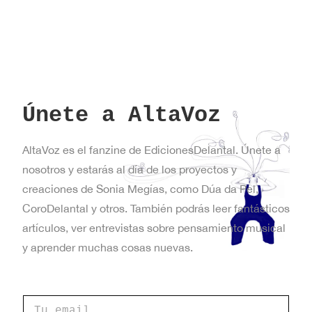
Únete a AltaVoz
AltaVoz es el fanzine de EdicionesDelantal. Únete a
nosotros y estarás al día de los proyectos y
creaciones de Sonia Megías, como Dúa da Pel,
CoroDelantal y otros. También podrás leer fantásticos
artículos, ver entrevistas sobre pensamiento musical
y aprender muchas cosas nuevas.
e
C
l