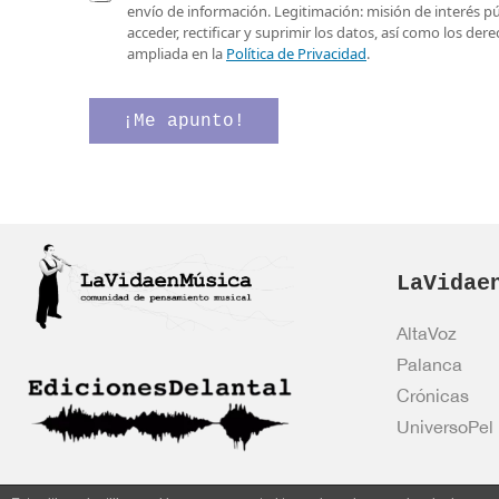
e
a
o
envío de información. Legitimación: misión de interés p
o
s
*
acceder, rectificar y suprimir los datos, así como los de
e
i
*
ampliada en la
Política de Privacidad
.
l
l
e
l
c
a
¡Me apunto!
t
s
r
d
ó
e
n
v
i
e
c
r
o
i
*
LaVidae
f
i
c
AltaVoz
a
Palanca
c
i
Crónicas
ó
UniversoPel
n
*