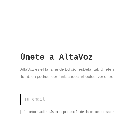
a
v
e
.
Únete a AltaVoz
AltaVoz es el fanzine de EdicionesDelantal. Únete 
También podrás leer fantásticos artículos, ver en
C
C
o
o
r
r
r
r
C
e
Información básica de protección de datos. Responsable 