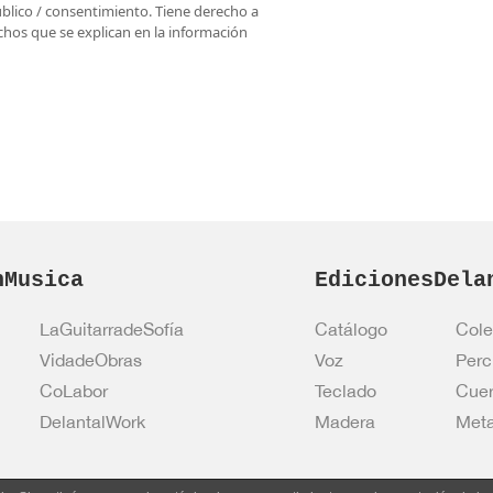
úblico / consentimiento. Tiene derecho a
rechos que se explican en la información
nMusica
EdicionesDela
LaGuitarradeSofía
Catálogo
Cole
VidadeObras
Voz
Perc
CoLabor
Teclado
Cue
DelantalWork
Madera
Meta