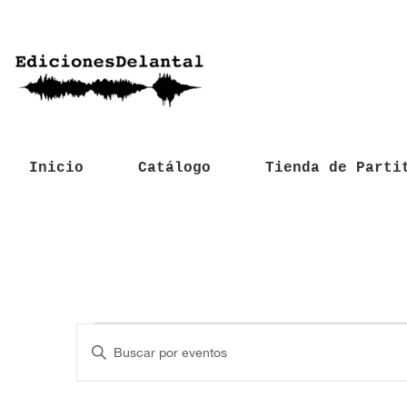
Inicio
Catálogo
Tienda de Parti
Eventos
N
I
a
n
t