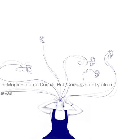
onia Megías, como Dúa da Pel, CoroDelantal y otros.
uevas.