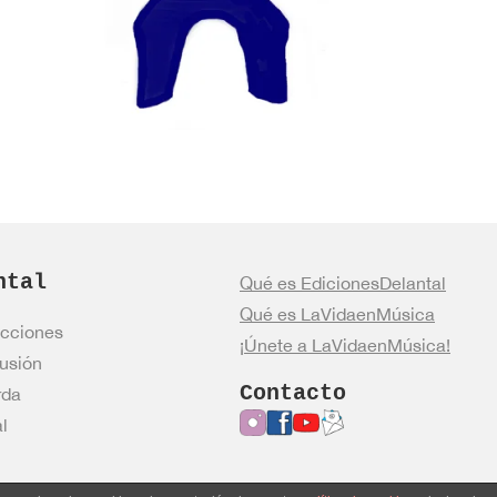
ntal
Qué es EdicionesDelantal
Qué es LaVidaenMúsica
cciones
¡Únete a LaVidaenMúsica!
usión
Contacto
rda
l