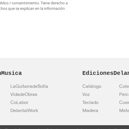
úblico / consentimiento. Tiene derecho a
rechos que se explican en la información
nMusica
EdicionesDela
LaGuitarradeSofía
Catálogo
Cole
VidadeObras
Voz
Perc
CoLabor
Teclado
Cue
DelantalWork
Madera
Meta