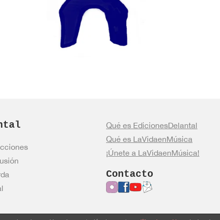
ntal
Qué es EdicionesDelantal
Qué es LaVidaenMúsica
cciones
¡Únete a LaVidaenMúsica!
usión
Contacto
rda
l