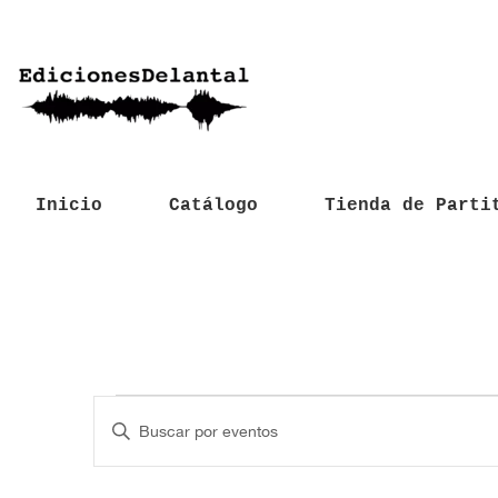
Inicio
Catálogo
Tienda de Parti
Eventos
N
I
a
n
t