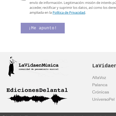
e
l
a
envío de información. Legitimación: misión de interés p
o
e
s
acceder, rectificar y suprimir los datos, así como los de
e
c
i
ampliada en la
Política de Privacidad
.
l
t
l
e
r
l
c
ó
a
¡Me apunto!
t
n
s
r
i
d
ó
c
e
n
o
v
i
*
e
c
C
r
o
a
i
*
LaVidae
s
f
i
i
l
c
AltaVoz
l
a
Palanca
a
c
s
i
Crónicas
ó
UniversoPel
n
*