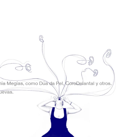
onia Megías, como Dúa da Pel, CoroDelantal y otros.
uevas.