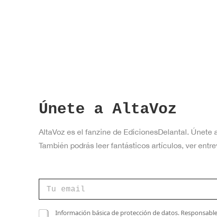
a
v
e
.
Únete a AltaVoz
AltaVoz es el fanzine de EdicionesDelantal. Únete 
También podrás leer fantásticos artículos, ver en
C
o
r
r
e
C
Información básica de protección de datos. Responsable 