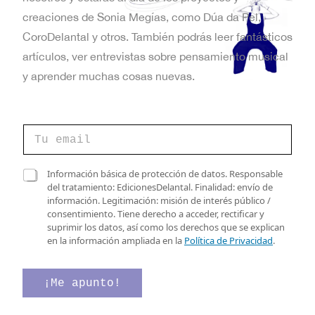
t
creaciones de Sonia Megías, como Dúa da Pel,
a
CoroDelantal y otros. También podrás leer fantásticos
artículos, ver entrevistas sobre pensamiento musical
s
y aprender muchas cosas nuevas.
d
e
C
E
o
r
v
r
C
C
Información básica de protección de datos. Responsable
e
o
a
del tratamiento: EdicionesDelantal. Finalidad: envío de
e
o
r
s
información. Legitimación: misión de interés público /
e
r
n
i
consentimiento. Tiene derecho a acceder, rectificar y
l
e
l
suprimir los datos, así como los derechos que se explican
e
t
o
l
en la información ampliada en la
Política de Privacidad
.
c
v
a
o
t
e
s
r
r
d
¡Me apunto!
s
ó
i
e
n
f
v